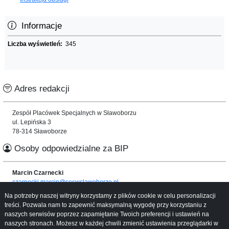
Informacje
Liczba wyświetleń:
345
Adres redakcji
Zespół Placówek Specjalnych w Sławoborzu
ul. Lepińska 3
78-314 Sławoborze
Osoby odpowiedzialne za BIP
Marcin Czarnecki
czarnecki.marcin@soswslawoborze.pl
Na potrzeby naszej witryny korzystamy z plików cookie w celu personalizacji
Informacje o serwisie
treści. Pozwala nam to zapewnić maksymalną wygodę przy korzystaniu z
naszych serwisów poprzez zapamiętanie Twoich preferencji i ustawień na
Mapa serwisu
naszych stronach. Możesz w każdej chwili zmienić ustawienia przeglądarki w